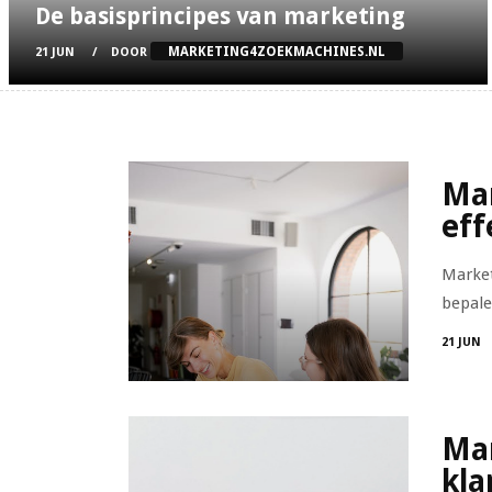
De basisprincipes van marketing
MARKETING4ZOEKMACHINES.NL
21 JUN
DOOR
Mar
eff
Market
bepale
21 JUN
Mar
kla