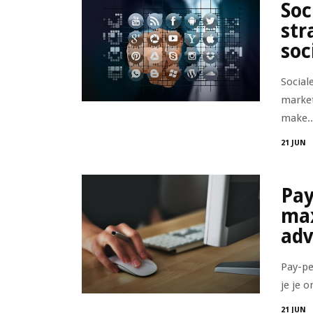
Soc
str
soc
Social
market
make..
21 JUN
Pay
max
adv
Pay-pe
je je 
21 JUN