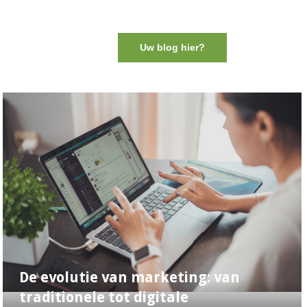
Uw blog hier?
De evolutie van marketing: van
traditionele tot digitale