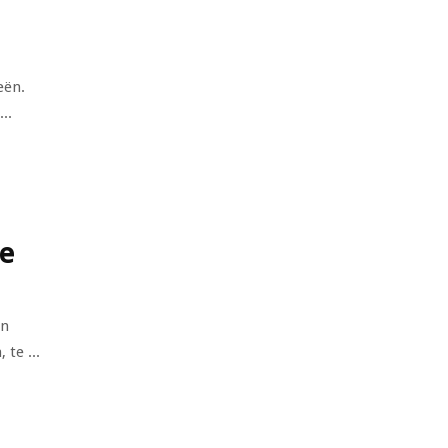
eën.
..
te
en
te ...