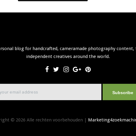
ersonal blog for handcrafted, cameramade photography content, 
independent creatives around the world.
Subscribe
right © 2026 Alle rechten voorbehouden |
Marketing4zoekmachin