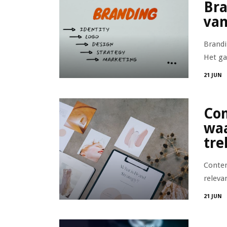
Bra
van
Brandi
Het ga
21 JUN
Con
waa
tre
Conten
releva
21 JUN