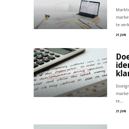
Markto
market
te verk
21 JUN
Doe
ide
kla
Doelgr
market
te...
21 JUN